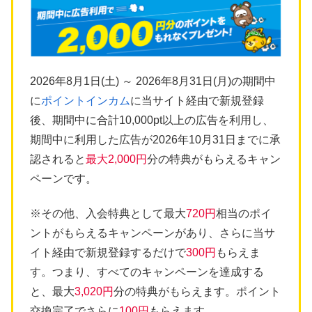
2026年8月1日(土) ～ 2026年8月31日(月)の期間中
に
ポイントインカム
に当サイト経由で新規登録
後、期間中に合計10,000pt以上の広告を利用し、
期間中に利用した広告が2026年10月31日までに承
認されると
最大2,000円
分の特典がもらえるキャン
ペーンです。
※その他、入会特典として最大
720円
相当のポイ
ントがもらえるキャンペーンがあり、さらに当サ
イト経由で新規登録するだけで
300円
もらえま
す。つまり、すべてのキャンペーンを達成する
と、最大
3,020円
分の特典がもらえます。ポイント
交換完了でさらに
100円
もらえます。