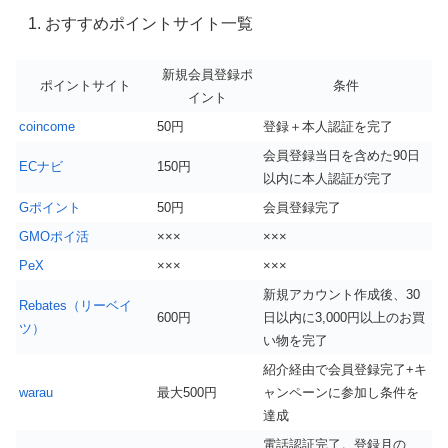
おすすめポイントサイト一覧
新規会員登録ポ
ポイントサイト
条件
イント
coincome
50円
登録＋本人認証を完了
会員登録当日を含めた90日
ECナビ
150円
以内に本人認証が完了
Gポイント
50円
会員登録完了
GMOポイ活
×××
×××
PeX
×××
×××
新規アカウント作成後、30
Rebates（リーベイ
600円
日以内に3,000円以上のお買
ツ）
い物を完了
紹介経由で会員登録完了+キ
warau
最大500円
ャンペーンに参加し条件を
達成
電話認証完了。登録月の