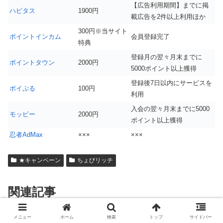
【広告利用期間】までに掲
ハピタス
1900円
載広告を2件以上利用ほか
300円※当サイト
ポイントインカム
会員登録完了
特典
登録月の翌々月末までに
ポイントタウン
2000円
5000ポイント以上獲得
登録後7日以内にサービスを
ポイぷる
100円
利用
入会の翌々月末までに5000
モッピー
2000円
ポイント以上獲得
忍者AdMax
×××
×××
★キャンペーン
ちょびリッチ
関連記事
メニュー
ホーム
検索
トップ
サイドバー
ハピタスキャンペーン ハピタスデビューを応援キャン