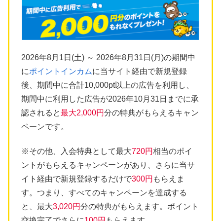
2026年8月1日(土) ～ 2026年8月31日(月)の期間中
に
ポイントインカム
に当サイト経由で新規登録
後、期間中に合計10,000pt以上の広告を利用し、
期間中に利用した広告が2026年10月31日までに承
認されると
最大2,000円
分の特典がもらえるキャン
ペーンです。
※その他、入会特典として最大
720円
相当のポイ
ントがもらえるキャンペーンがあり、さらに当サ
イト経由で新規登録するだけで
300円
もらえま
す。つまり、すべてのキャンペーンを達成する
と、最大
3,020円
分の特典がもらえます。ポイント
交換完了でさらに
100円
もらえます。