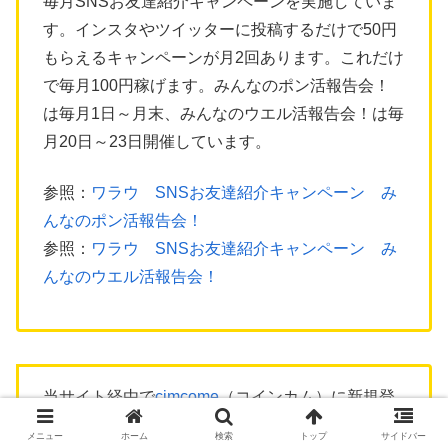
毎月SNSお友達紹介キャンペーンを実施していま
す。インスタやツイッターに投稿するだけで50円
もらえるキャンペーンが月2回あります。これだけ
で毎月100円稼げます。みんなのポン活報告会！
は毎月1日～月末、みんなのウエル活報告会！は毎
月20日～23日開催しています。
参照：
ワラウ SNSお友達紹介キャンペーン み
んなのポン活報告会！
参照：
ワラウ SNSお友達紹介キャンペーン み
んなのウエル活報告会！
当サイト経由で
cimcome
（コインカム）に新規登
録すると、
50円
もらえます。
メニュー
ホーム
検索
トップ
サイドバー