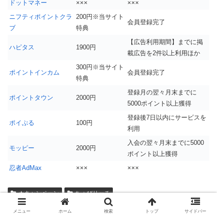
ドットマネー
×××
×××
ニフティポイントクラ
200円※当サイト
会員登録完了
ブ
特典
【広告利用期間】までに掲
ハピタス
1900円
載広告を2件以上利用ほか
300円※当サイト
ポイントインカム
会員登録完了
特典
登録月の翌々月末までに
ポイントタウン
2000円
5000ポイント以上獲得
登録後7日以内にサービスを
ポイぷる
100円
利用
入会の翌々月末までに5000
モッピー
2000円
ポイント以上獲得
忍者AdMax
×××
×××
★キャンペーン
ちょびリッチ
メニュー
ホーム
検索
トップ
サイドバー