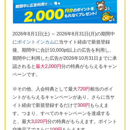
2026年8月1日(土) ～ 2026年8月31日(月)の期間中
に
ポイントインカム
に当サイト経由で新規登録
後、期間中に合計10,000pt以上の広告を利用し、
期間中に利用した広告が2026年10月31日までに承
認されると
最大2,000円
分の特典がもらえるキャン
ペーンです。
※その他、入会特典として最大
720円
相当のポイ
ントがもらえるキャンペーンがあり、さらに当サ
イト経由で新規登録するだけで
300円
もらえま
す。つまり、すべてのキャンペーンを達成する
と、最大
3,020円
分の特典がもらえます。ポイント
交換完了でさらに
100円
もらえます。