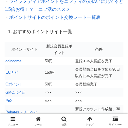
・
ライフメディアポイントをニフティの支払いに充てると
1.5倍お得！？ ニフ活のススメ
・
ポイントサイトのポイント交換レート一覧表
おすすめポイントサイト一覧
新規会員登録ポ
ポイントサイト
条件
イント
coincome
50円
登録＋本人認証を完了
会員登録当日を含めた90日
ECナビ
150円
以内に本人認証が完了
Gポイント
50円
会員登録完了
GMOポイ活
×××
×××
PeX
×××
×××
新規アカウント作成後、30
Rebates（リーベイ
600円
日以内に3,000円以上のお買
ツ）
い物を完了
メニュー
ホーム
検索
トップ
サイドバー