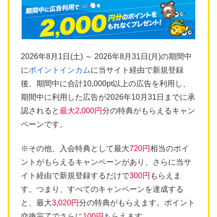
2026年8月1日(土) ～ 2026年8月31日(月)の期間中
に
ポイントインカム
に当サイト経由で新規登録
後、期間中に合計10,000pt以上の広告を利用し、
期間中に利用した広告が2026年10月31日までに承
認されると
最大2,000円
分の特典がもらえるキャン
ペーンです。
※その他、入会特典として最大
720円
相当のポイ
ントがもらえるキャンペーンがあり、さらに当サ
イト経由で新規登録するだけで
300円
もらえま
す。つまり、すべてのキャンペーンを達成する
と、最大
3,020円
分の特典がもらえます。ポイント
交換完了でさらに
100円
もらえます。