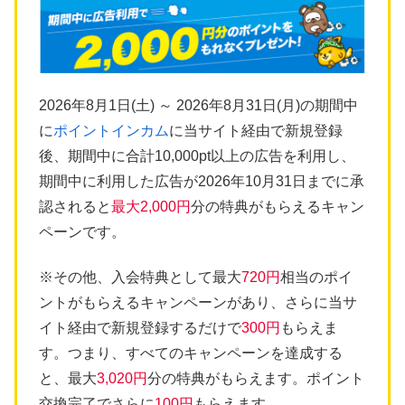
2026年8月1日(土) ～ 2026年8月31日(月)の期間中
に
ポイントインカム
に当サイト経由で新規登録
後、期間中に合計10,000pt以上の広告を利用し、
期間中に利用した広告が2026年10月31日までに承
認されると
最大2,000円
分の特典がもらえるキャン
ペーンです。
※その他、入会特典として最大
720円
相当のポイ
ントがもらえるキャンペーンがあり、さらに当サ
イト経由で新規登録するだけで
300円
もらえま
す。つまり、すべてのキャンペーンを達成する
と、最大
3,020円
分の特典がもらえます。ポイント
交換完了でさらに
100円
もらえます。