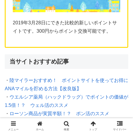
2019年3月28日にできた比較的新しいポイントサ
イトです。300円からポイント交換可能です。
当サイトおすすめ記事
・
陸マイラーおすすめ！ ポイントサイトを使ってお得に
ANAマイルを貯める方法【改良版】
・
ウエルシア薬局（ハックドラッグ）でポイントの価値が
1.5倍！？ ウェル活のススメ
・
ローソン商品が実質半額！？ ポン活のススメ
・
ノジマでポイントの価値が1.5倍で実質3割引き！？ ノ
ジ活のススメ
メニュー
ホーム
検索
トップ
サイドバー