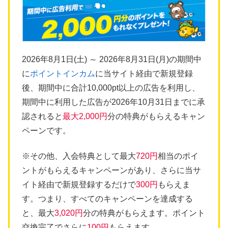
2026年8月1日(土) ～ 2026年8月31日(月)の期間中
に
ポイントインカム
に当サイト経由で新規登録
後、期間中に合計10,000pt以上の広告を利用し、
期間中に利用した広告が2026年10月31日までに承
認されると
最大2,000円
分の特典がもらえるキャン
ペーンです。
※その他、入会特典として最大
720円
相当のポイ
ントがもらえるキャンペーンがあり、さらに当サ
イト経由で新規登録するだけで
300円
もらえま
す。つまり、すべてのキャンペーンを達成する
と、最大
3,020円
分の特典がもらえます。ポイント
交換完了でさらに
100円
もらえます。