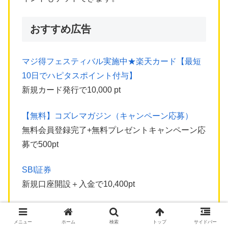
おすすめ広告
マジ得フェスティバル実施中★楽天カード【最短
10日でハピタスポイント付与】
新規カード発行で10,000 pt
【無料】コズレマガジン（キャンペーン応募）
無料会員登録完了+無料プレゼントキャンペーン応
募で500pt
SBI証券
新規口座開設＋入金で10,400pt
【無料体験】Amazon Music unlimited（アマゾン
メニュー
ホーム
検索
トップ
サイドバー
ミュージックアンリミテッド）