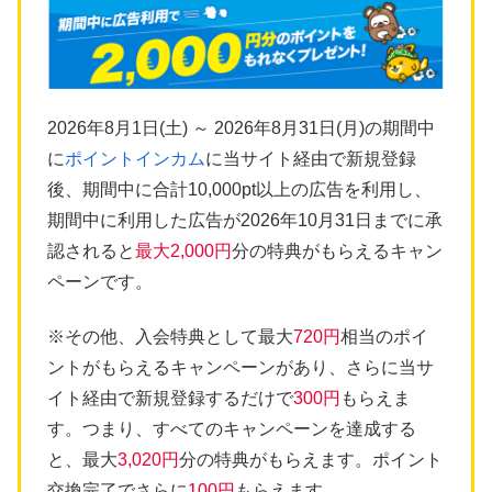
2026年8月1日(土) ～ 2026年8月31日(月)の期間中
に
ポイントインカム
に当サイト経由で新規登録
後、期間中に合計10,000pt以上の広告を利用し、
期間中に利用した広告が2026年10月31日までに承
認されると
最大2,000円
分の特典がもらえるキャン
ペーンです。
※その他、入会特典として最大
720円
相当のポイ
ントがもらえるキャンペーンがあり、さらに当サ
イト経由で新規登録するだけで
300円
もらえま
す。つまり、すべてのキャンペーンを達成する
と、最大
3,020円
分の特典がもらえます。ポイント
交換完了でさらに
100円
もらえます。