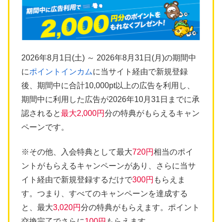
2026年8月1日(土) ～ 2026年8月31日(月)の期間中
に
ポイントインカム
に当サイト経由で新規登録
後、期間中に合計10,000pt以上の広告を利用し、
期間中に利用した広告が2026年10月31日までに承
認されると
最大2,000円
分の特典がもらえるキャン
ペーンです。
※その他、入会特典として最大
720円
相当のポイ
ントがもらえるキャンペーンがあり、さらに当サ
イト経由で新規登録するだけで
300円
もらえま
す。つまり、すべてのキャンペーンを達成する
と、最大
3,020円
分の特典がもらえます。ポイント
交換完了でさらに
100円
もらえます。