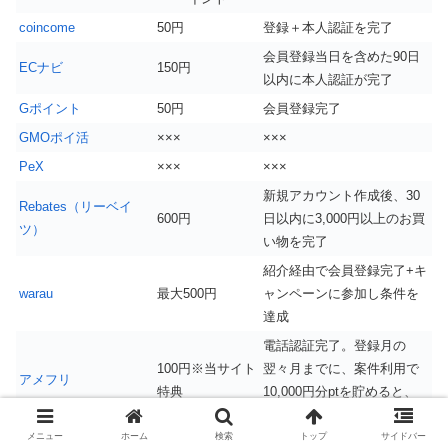
coincome
50円
登録＋本人認証を完了
会員登録当日を含めた90日
ECナビ
150円
以内に本人認証が完了
Gポイント
50円
会員登録完了
GMOポイ活
×××
×××
PeX
×××
×××
新規アカウント作成後、30
Rebates（リーベイ
600円
日以内に3,000円以上のお買
ツ）
い物を完了
紹介経由で会員登録完了+キ
warau
最大500円
ャンペーンに参加し条件を
達成
電話認証完了。登録月の
100円※当サイト
翌々月までに、案件利用で
アメフリ
特典
10,000円分ptを貯めると、
5,000円
メニュー
ホーム
検索
トップ
サイドバー
ゲットマネー
×××
×××