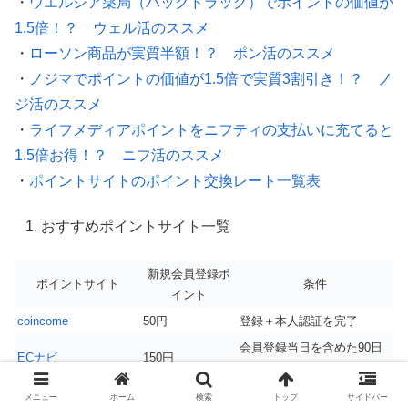
・
ウエルシア薬局（ハックドラッグ）でポイントの価値が
1.5倍！？ ウェル活のススメ
・
ローソン商品が実質半額！？ ポン活のススメ
・
ノジマでポイントの価値が1.5倍で実質3割引き！？ ノ
ジ活のススメ
・
ライフメディアポイントをニフティの支払いに充てると
1.5倍お得！？ ニフ活のススメ
・
ポイントサイトのポイント交換レート一覧表
おすすめポイントサイト一覧
新規会員登録ポ
ポイントサイト
条件
イント
coincome
50円
登録＋本人認証を完了
会員登録当日を含めた90日
ECナビ
150円
以内に本人認証が完了
Gポイント
50円
会員登録完了
メニュー
ホーム
検索
トップ
サイドバー