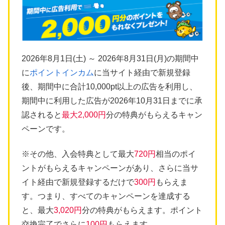
2026年8月1日(土) ～ 2026年8月31日(月)の期間中
に
ポイントインカム
に当サイト経由で新規登録
後、期間中に合計10,000pt以上の広告を利用し、
期間中に利用した広告が2026年10月31日までに承
認されると
最大2,000円
分の特典がもらえるキャン
ペーンです。
※その他、入会特典として最大
720円
相当のポイ
ントがもらえるキャンペーンがあり、さらに当サ
イト経由で新規登録するだけで
300円
もらえま
す。つまり、すべてのキャンペーンを達成する
と、最大
3,020円
分の特典がもらえます。ポイント
交換完了でさらに
100円
もらえます。