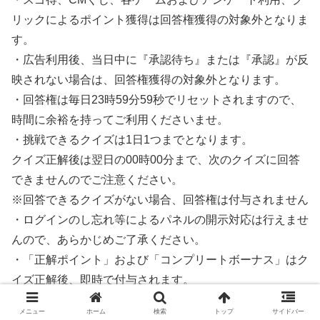
リックによるポイント獲得は回答権獲得の対象外となりま
す。
・広告利用後、当日中に『承認待ち』または『承認』が反
映されない場合は、回答権獲得の対象外となります。
・回答権は毎日23時59分59秒でリセットされますので、
時間に余裕を持ってご利用くださいませ。
・挑戦できるクイズは1日1つまでとなります。
クイズ正解後は翌日の00時00分まで、次のクイズに回答
できませんのでご注意ください。
※回答できるクイズがない場合、回答権は付与されません
・ログインのし忘れ等によるパネルの開示対応は行えませ
んので、あらかじめご了承ください。
・「正解ポイント」および「コンプリートボーナス」はク
イズ正解後、即時で付与されます。
・「正解ポイント」および「コンプリートボーナス」はポ
メニュー
ホーム
検索
トップ
サイドバー
イント通帳の『各種ボーナス』に付与されます。