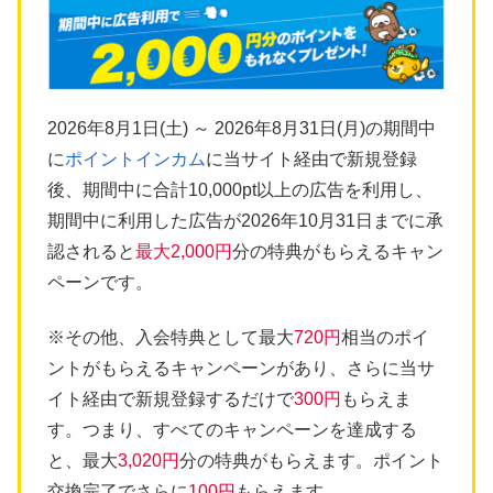
2026年8月1日(土) ～ 2026年8月31日(月)の期間中
に
ポイントインカム
に当サイト経由で新規登録
後、期間中に合計10,000pt以上の広告を利用し、
期間中に利用した広告が2026年10月31日までに承
認されると
最大2,000円
分の特典がもらえるキャン
ペーンです。
※その他、入会特典として最大
720円
相当のポイ
ントがもらえるキャンペーンがあり、さらに当サ
イト経由で新規登録するだけで
300円
もらえま
す。つまり、すべてのキャンペーンを達成する
と、最大
3,020円
分の特典がもらえます。ポイント
交換完了でさらに
100円
もらえます。