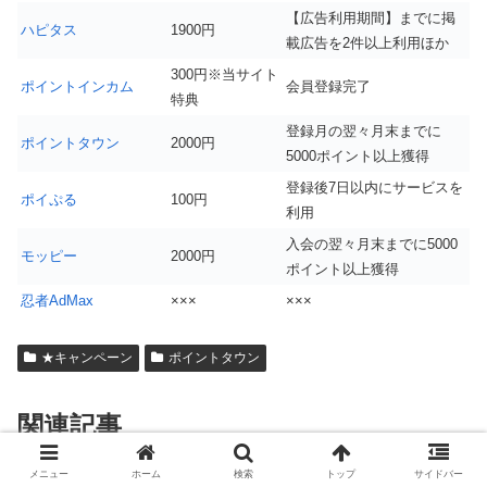
【広告利用期間】までに掲
ハピタス
1900円
載広告を2件以上利用ほか
300円※当サイト
ポイントインカム
会員登録完了
特典
登録月の翌々月末までに
ポイントタウン
2000円
5000ポイント以上獲得
登録後7日以内にサービスを
ポイぷる
100円
利用
入会の翌々月末までに5000
モッピー
2000円
ポイント以上獲得
忍者AdMax
×××
×××
★キャンペーン
ポイントタウン
関連記事
メニュー
ホーム
検索
トップ
サイドバー