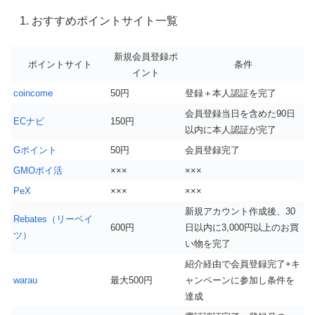
おすすめポイントサイト一覧
新規会員登録ポ
ポイントサイト
条件
イント
coincome
50円
登録＋本人認証を完了
会員登録当日を含めた90日
ECナビ
150円
以内に本人認証が完了
Gポイント
50円
会員登録完了
GMOポイ活
×××
×××
PeX
×××
×××
新規アカウント作成後、30
Rebates（リーベイ
600円
日以内に3,000円以上のお買
ツ）
い物を完了
紹介経由で会員登録完了+キ
warau
最大500円
ャンペーンに参加し条件を
達成