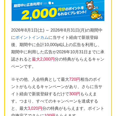
2026年8月1日(土) ～ 2026年8月31日(月)の期間中
に
ポイントインカム
に当サイト経由で新規登録
後、期間中に合計10,000pt以上の広告を利用し、
期間中に利用した広告が2026年10月31日までに承
認されると
最大2,000円
分の特典がもらえるキャン
ペーンです。
※その他、入会特典として最大
720円
相当のポイ
ントがもらえるキャンペーンがあり、さらに当サ
イト経由で新規登録するだけで
300円
もらえま
す。つまり、すべてのキャンペーンを達成する
と、最大
3,020円
分の特典がもらえます。ポイント
交換完了でさらに
100円
もらえます。