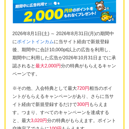
2026年8月1日(土) ～ 2026年8月31日(月)の期間中
に
ポイントインカム
に当サイト経由で新規登録
後、期間中に合計10,000pt以上の広告を利用し、
期間中に利用した広告が2026年10月31日までに承
認されると
最大2,000円
分の特典がもらえるキャン
ペーンです。
※その他、入会特典として最大
720円
相当のポイ
ントがもらえるキャンペーンがあり、さらに当サ
イト経由で新規登録するだけで
300円
もらえま
す。つまり、すべてのキャンペーンを達成する
と、最大
3,020円
分の特典がもらえます。ポイント
交換完了でさらに
100円
もらえます。