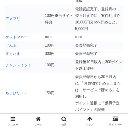
達成
電話認証完了。登録月の
100円※当サイト
翌々月までに、案件利用で
アメフリ
特典
10,000円分ptを貯めると、
5,000円
ゲットマネー
×××
×××
げん玉
100円
会員登録完了
すぐたま
300円
会員登録完了
登録後10日以内に300ポイン
チャンスイット
100円
ト以上獲得
会員登録日から30日以内
に 「お買物で貯める」また
は「サービスで貯める」を
ちょびリッチ
150円
利用し、
ポイント通帳に「獲得予定
ポイント」の記載
ドットマネー
×××
×××
メニュー
ホーム
検索
トップ
サイドバー
ニフティポイントクラ
200円※当サイト