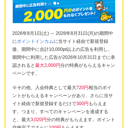
2026年8月1日(土) ～ 2026年8月31日(月)の期間中
に
ポイントインカム
に当サイト経由で新規登録
後、期間中に合計10,000pt以上の広告を利用し、
期間中に利用した広告が2026年10月31日までに承
認されると
最大2,000円
分の特典がもらえるキャン
ペーンです。
※その他、入会特典として最大
720円
相当のポイ
ントがもらえるキャンペーンがあり、さらに当サ
イト経由で新規登録するだけで
300円
もらえま
す。つまり、すべてのキャンペーンを達成する
と、最大
3,020円
分の特典がもらえます。ポイント
交換完了でさらに
100円
もらえます。