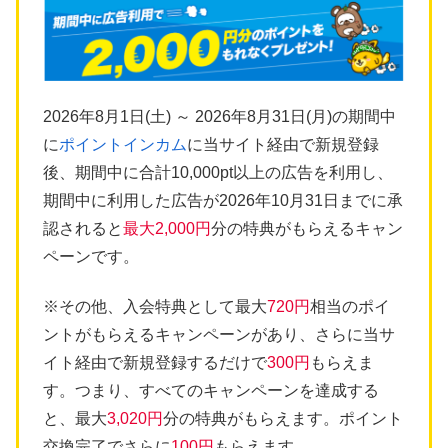
2026年8月1日(土) ～ 2026年8月31日(月)の期間中
に
ポイントインカム
に当サイト経由で新規登録
後、期間中に合計10,000pt以上の広告を利用し、
期間中に利用した広告が2026年10月31日までに承
認されると
最大2,000円
分の特典がもらえるキャン
ペーンです。
※その他、入会特典として最大
720円
相当のポイ
ントがもらえるキャンペーンがあり、さらに当サ
イト経由で新規登録するだけで
300円
もらえま
す。つまり、すべてのキャンペーンを達成する
と、最大
3,020円
分の特典がもらえます。ポイント
交換完了でさらに
100円
もらえます。