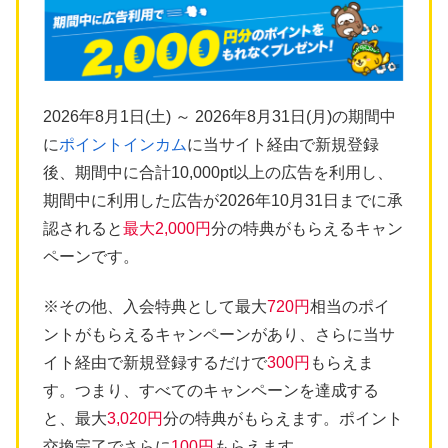
2026年8月1日(土) ～ 2026年8月31日(月)の期間中
に
ポイントインカム
に当サイト経由で新規登録
後、期間中に合計10,000pt以上の広告を利用し、
期間中に利用した広告が2026年10月31日までに承
認されると
最大2,000円
分の特典がもらえるキャン
ペーンです。
※その他、入会特典として最大
720円
相当のポイ
ントがもらえるキャンペーンがあり、さらに当サ
イト経由で新規登録するだけで
300円
もらえま
す。つまり、すべてのキャンペーンを達成する
と、最大
3,020円
分の特典がもらえます。ポイント
交換完了でさらに
100円
もらえます。