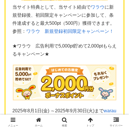
当サイト特典として、当サイト経由で
ワラウ
に新
規登録後、初回限定キャンペーンに参加して、条
件達成すると最大500pt（500円）獲得できます。
参照：
ワラウ 新規登録初回限定キャンペーン！
★ワラウ 広告利用で5,000pt貯めて2,000ptもらえ
るキャンペーン★
2025年8月1日(金) ～2025年9月30日(火)まで
warau
に新規登録し、登録後翌々月末までに広告利用で
メニュー
ホーム
検索
トップ
サイドバー
5,000pt貯めると、2,000ptボーナスがもらえるキャ