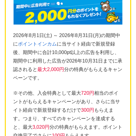
2026年8月1日(土) ～ 2026年8月31日(月)の期間中
に
ポイントインカム
に当サイト経由で新規登録
後、期間中に合計10,000pt以上の広告を利用し、
期間中に利用した広告が2026年10月31日までに承
認されると
最大2,000円
分の特典がもらえるキャン
ペーンです。
※その他、入会特典として最大
720円
相当のポイ
ントがもらえるキャンペーンがあり、さらに当サ
イト経由で新規登録するだけで
300円
もらえま
す。つまり、すべてのキャンペーンを達成する
と、最大
3,020円
分の特典がもらえます。ポイント
交換完了でさらに
100円
もらえます。