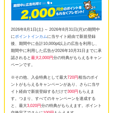
2026年8月1日(土) ～ 2026年8月31日(月)の期間中
に
ポイントインカム
に当サイト経由で新規登録
後、期間中に合計10,000pt以上の広告を利用し、
期間中に利用した広告が2026年10月31日までに承
認されると
最大2,000円
分の特典がもらえるキャン
ペーンです。
※その他、入会特典として最大
720円
相当のポイ
ントがもらえるキャンペーンがあり、さらに当サ
イト経由で新規登録するだけで
300円
もらえま
す。つまり、すべてのキャンペーンを達成する
と、最大
3,020円
分の特典がもらえます。ポイント
交換完了でさらに
100円
もらえます。