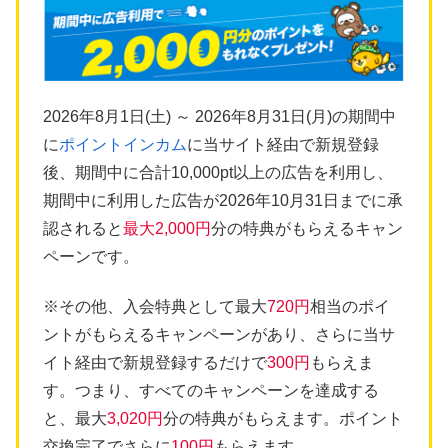
2026年8月1日(土) ～ 2026年8月31日(月)の期間中
に
ポイントインカム
に当サイト経由で新規登録
後、期間中に合計10,000pt以上の広告を利用し、
期間中に利用した広告が2026年10月31日までに承
認されると
最大2,000円
分の特典がもらえるキャン
ペーンです。
※その他、入会特典として最大
720円
相当のポイ
ントがもらえるキャンペーンがあり、さらに当サ
イト経由で新規登録するだけで
300円
もらえま
す。つまり、すべてのキャンペーンを達成する
と、最大
3,020円
分の特典がもらえます。ポイント
交換完了でさらに
100円
もらえます。