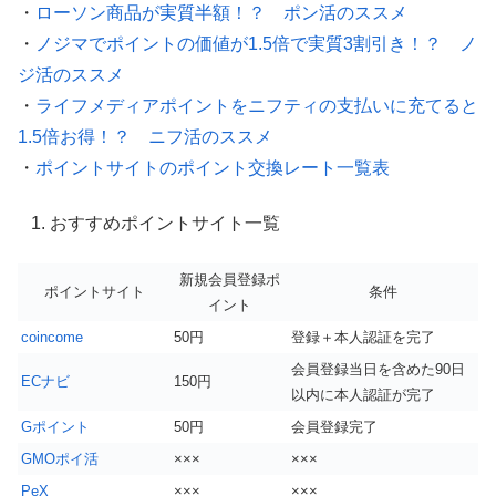
・
ローソン商品が実質半額！？ ポン活のススメ
・
ノジマでポイントの価値が1.5倍で実質3割引き！？ ノ
ジ活のススメ
・
ライフメディアポイントをニフティの支払いに充てると
1.5倍お得！？ ニフ活のススメ
・
ポイントサイトのポイント交換レート一覧表
おすすめポイントサイト一覧
新規会員登録ポ
ポイントサイト
条件
イント
coincome
50円
登録＋本人認証を完了
会員登録当日を含めた90日
ECナビ
150円
以内に本人認証が完了
Gポイント
50円
会員登録完了
GMOポイ活
×××
×××
PeX
×××
×××