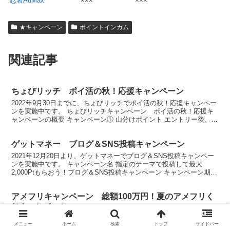
忍者AdMax
×××
×××
★キャンペーン
ポイントインカム
関連記事
ちょびリッチ ポイ活の秋！応援キャンペーン
2022年9月30日までに、ちょびリッチでポイ活の秋！応援キャンペー
ンを実施中です。 ちょびリッチキャンペーン ポイ活の秋！応援キ
ャンペーンの概要 キャンペーン① 山分けポイント エントリー後、対
象広告を利用して5,000ちょびpt以上獲得...
ゲットマネー ブログ＆SNS投稿キャンペーン
2021年12月20日より、ゲットマネーでブログ＆SNS投稿キャンペー
ンを実施中です。 キャンペーン名 指定のテーマで投稿して最大
2,000Ptもらおう！ブログ＆SNS投稿キャンペーン キャンペーン期間
2021年12月20日（月）～12月...
アメフリキャンペーン 総額100万円！夏のアメフリく
じキャンペーン
2023年7月1日（土） ～ 7月31日（月）まで、アメフリで夏のアメフ
メニュー
ホーム
検索
トップ
サイドバー
リくじキャンペーンを実施中です。ボーナスポイント総額はなんと