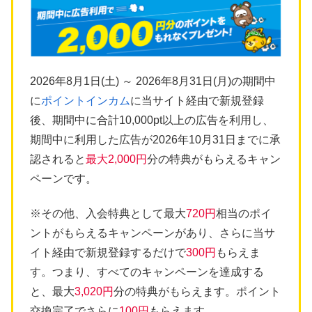
2026年8月1日(土) ～ 2026年8月31日(月)の期間中
に
ポイントインカム
に当サイト経由で新規登録
後、期間中に合計10,000pt以上の広告を利用し、
期間中に利用した広告が2026年10月31日までに承
認されると
最大2,000円
分の特典がもらえるキャン
ペーンです。
※その他、入会特典として最大
720円
相当のポイ
ントがもらえるキャンペーンがあり、さらに当サ
イト経由で新規登録するだけで
300円
もらえま
す。つまり、すべてのキャンペーンを達成する
と、最大
3,020円
分の特典がもらえます。ポイント
交換完了でさらに
100円
もらえます。