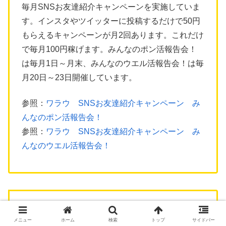
毎月SNSお友達紹介キャンペーンを実施していま
す。インスタやツイッターに投稿するだけで50円
もらえるキャンペーンが月2回あります。これだけ
で毎月100円稼げます。みんなのポン活報告会！
は毎月1日～月末、みんなのウエル活報告会！は毎
月20日～23日開催しています。
参照：
ワラウ SNSお友達紹介キャンペーン み
んなのポン活報告会！
参照：
ワラウ SNSお友達紹介キャンペーン み
んなのウエル活報告会！
当サイト経由で
cimcome
（コインカム）に新規登
録すると、
50円
もらえます。
メニュー
ホーム
検索
トップ
サイドバー