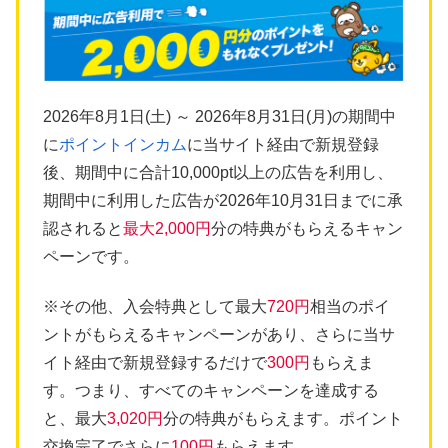
2026年8月1日(土) ～ 2026年8月31日(月)の期間中
に
ポイントインカム
に当サイト経由で新規登録
後、期間中に合計10,000pt以上の広告を利用し、
期間中に利用した広告が2026年10月31日までに承
認されると
最大2,000円
分の特典がもらえるキャン
ペーンです。
※その他、入会特典として最大
720円
相当のポイ
ントがもらえるキャンペーンがあり、さらに当サ
イト経由で新規登録するだけで
300円
もらえま
す。つまり、すべてのキャンペーンを達成する
と、最大
3,020円
分の特典がもらえます。ポイント
交換完了でさらに
100円
もらえます。