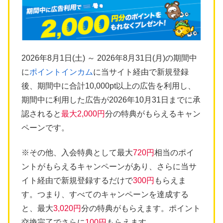
2026年8月1日(土) ～ 2026年8月31日(月)の期間中
に
ポイントインカム
に当サイト経由で新規登録
後、期間中に合計10,000pt以上の広告を利用し、
期間中に利用した広告が2026年10月31日までに承
認されると
最大2,000円
分の特典がもらえるキャン
ペーンです。
※その他、入会特典として最大
720円
相当のポイ
ントがもらえるキャンペーンがあり、さらに当サ
イト経由で新規登録するだけで
300円
もらえま
す。つまり、すべてのキャンペーンを達成する
と、最大
3,020円
分の特典がもらえます。ポイント
交換完了でさらに
100円
もらえます。