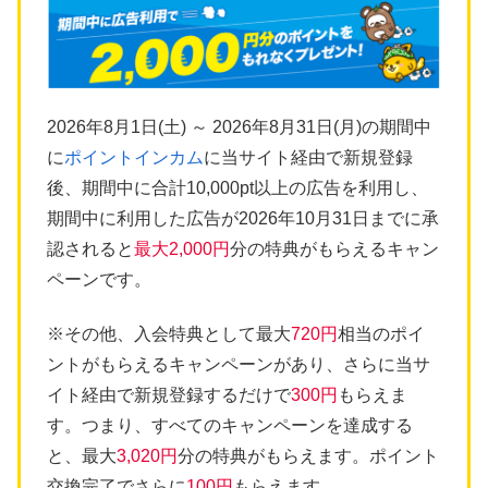
2026年8月1日(土) ～ 2026年8月31日(月)の期間中
に
ポイントインカム
に当サイト経由で新規登録
後、期間中に合計10,000pt以上の広告を利用し、
期間中に利用した広告が2026年10月31日までに承
認されると
最大2,000円
分の特典がもらえるキャン
ペーンです。
※その他、入会特典として最大
720円
相当のポイ
ントがもらえるキャンペーンがあり、さらに当サ
イト経由で新規登録するだけで
300円
もらえま
す。つまり、すべてのキャンペーンを達成する
と、最大
3,020円
分の特典がもらえます。ポイント
交換完了でさらに
100円
もらえます。