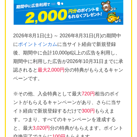
2026年8月1日(土) ～ 2026年8月31日(月)の期間中
に
ポイントインカム
に当サイト経由で新規登録
後、期間中に合計10,000pt以上の広告を利用し、
期間中に利用した広告が2026年10月31日までに承
認されると
最大2,000円
分の特典がもらえるキャン
ペーンです。
※その他、入会特典として最大
720円
相当のポイ
ントがもらえるキャンペーンがあり、さらに当サ
イト経由で新規登録するだけで
300円
もらえま
す。つまり、すべてのキャンペーンを達成する
と、最大
3,020円
分の特典がもらえます。ポイント
交換完了でさらに
100円
もらえます。