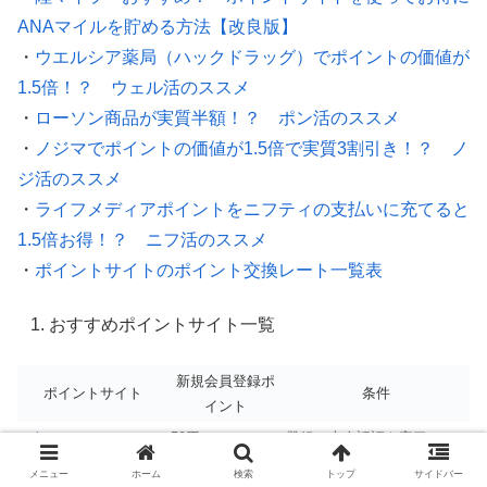
ANAマイルを貯める方法【改良版】
・
ウエルシア薬局（ハックドラッグ）でポイントの価値が
1.5倍！？ ウェル活のススメ
・
ローソン商品が実質半額！？ ポン活のススメ
・
ノジマでポイントの価値が1.5倍で実質3割引き！？ ノ
ジ活のススメ
・
ライフメディアポイントをニフティの支払いに充てると
1.5倍お得！？ ニフ活のススメ
・
ポイントサイトのポイント交換レート一覧表
おすすめポイントサイト一覧
新規会員登録ポ
ポイントサイト
条件
イント
coincome
50円
登録＋本人認証を完了
会員登録当日を含めた90日
メニュー
ホーム
検索
トップ
サイドバー
ECナビ
150円