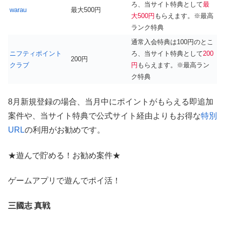
ろ、当サイト特典として
最
warau
最大500円
大500円
もらえます。※最高
ランク特典
通常入会特典は100円のとこ
ニフティポイント
ろ、当サイト特典として
200
200円
クラブ
円
もらえます。※最高ラン
ク特典
8月新規登録の場合、当月中にポイントがもらえる即追加
案件や、当サイト特典で公式サイト経由よりもお得な
特別
URL
の利用がお勧めです。
★遊んで貯める！お勧め案件★
ゲームアプリで遊んでポイ活！
三國志 真戦