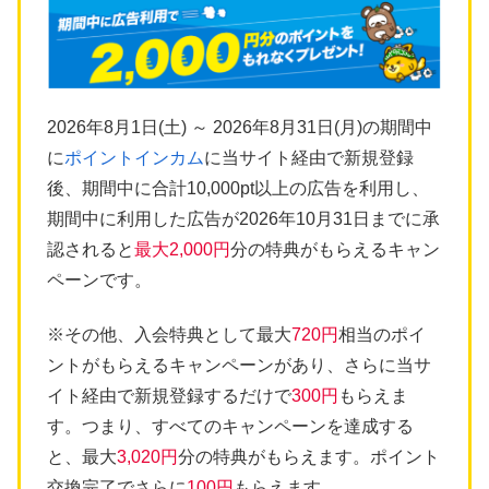
2026年8月1日(土) ～ 2026年8月31日(月)の期間中
に
ポイントインカム
に当サイト経由で新規登録
後、期間中に合計10,000pt以上の広告を利用し、
期間中に利用した広告が2026年10月31日までに承
認されると
最大2,000円
分の特典がもらえるキャン
ペーンです。
※その他、入会特典として最大
720円
相当のポイ
ントがもらえるキャンペーンがあり、さらに当サ
イト経由で新規登録するだけで
300円
もらえま
す。つまり、すべてのキャンペーンを達成する
と、最大
3,020円
分の特典がもらえます。ポイント
交換完了でさらに
100円
もらえます。