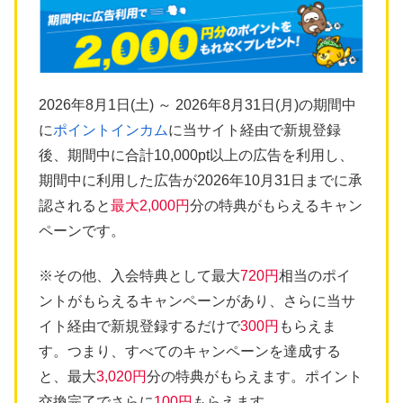
2026年8月1日(土) ～ 2026年8月31日(月)の期間中
に
ポイントインカム
に当サイト経由で新規登録
後、期間中に合計10,000pt以上の広告を利用し、
期間中に利用した広告が2026年10月31日までに承
認されると
最大2,000円
分の特典がもらえるキャン
ペーンです。
※その他、入会特典として最大
720円
相当のポイ
ントがもらえるキャンペーンがあり、さらに当サ
イト経由で新規登録するだけで
300円
もらえま
す。つまり、すべてのキャンペーンを達成する
と、最大
3,020円
分の特典がもらえます。ポイント
交換完了でさらに
100円
もらえます。