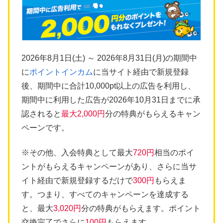
2026年8月1日(土) ～ 2026年8月31日(月)の期間中
に
ポイントインカム
に当サイト経由で新規登録
後、期間中に合計10,000pt以上の広告を利用し、
期間中に利用した広告が2026年10月31日までに承
認されると
最大2,000円
分の特典がもらえるキャン
ペーンです。
※その他、入会特典として最大
720円
相当のポイ
ントがもらえるキャンペーンがあり、さらに当サ
イト経由で新規登録するだけで
300円
もらえま
す。つまり、すべてのキャンペーンを達成する
と、最大
3,020円
分の特典がもらえます。ポイント
交換完了でさらに
100円
もらえます。