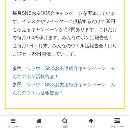
毎月SNSお友達紹介キャンペーンを実施していま
す。インスタやツイッターに投稿するだけで50円
もらえるキャンペーンが月2回あります。これだけ
で毎月100円稼げます。みんなのポン活報告会！
は毎月1日～月末、みんなのウエル活報告会！は毎
月20日～23日開催しています。
参照：
ワラウ SNSお友達紹介キャンペーン み
んなのポン活報告会！
参照：
ワラウ SNSお友達紹介キャンペーン み
んなのウエル活報告会！
メニュー
ホーム
検索
トップ
サイドバー
当サイト経由で
cimcome
（コインカム）に新規登