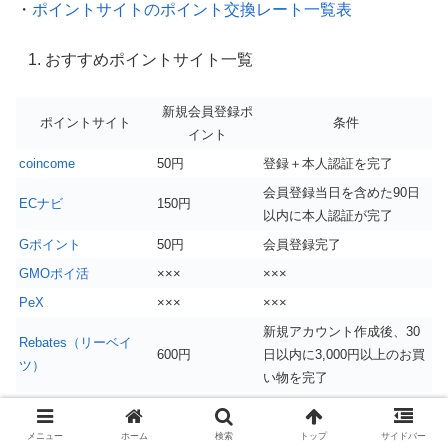
・
ポイントサイトのポイント交換レート一覧表
おすすめポイントサイト一覧
新規会員登録ポ
ポイントサイト
条件
イント
coincome
50円
登録＋本人認証を完了
会員登録当日を含めた90日
ECナビ
150円
以内に本人認証が完了
Gポイント
50円
会員登録完了
GMOポイ活
×××
×××
PeX
×××
×××
新規アカウント作成後、30
Rebates（リーベイ
600円
日以内に3,000円以上のお買
ツ）
い物を完了
紹介経由で会員登録完了+キ
warau
最大500円
ャンペーンに参加し条件を
メニュー
ホーム
検索
トップ
サイドバー