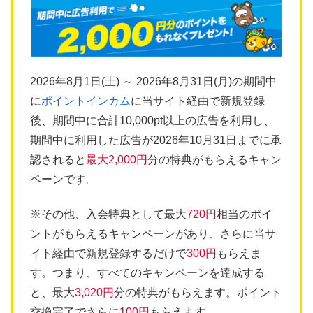
2026年8月1日(土) ～ 2026年8月31日(月)の期間中
に
ポイントインカム
に当サイト経由で新規登録
後、期間中に合計10,000pt以上の広告を利用し、
期間中に利用した広告が2026年10月31日までに承
認されると
最大2,000円
分の特典がもらえるキャン
ペーンです。
※その他、入会特典として最大
720円
相当のポイ
ントがもらえるキャンペーンがあり、さらに当サ
イト経由で新規登録するだけで
300円
もらえま
す。つまり、すべてのキャンペーンを達成する
と、最大
3,020円
分の特典がもらえます。ポイント
交換完了でさらに
100円
もらえます。