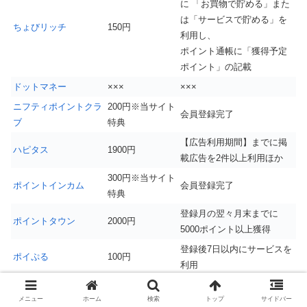
に 「お買物で貯める」また
は「サービスで貯める」を
ちょびリッチ
150円
利用し、
ポイント通帳に「獲得予定
ポイント」の記載
ドットマネー
×××
×××
ニフティポイントクラ
200円※当サイト
会員登録完了
ブ
特典
【広告利用期間】までに掲
ハピタス
1900円
載広告を2件以上利用ほか
300円※当サイト
ポイントインカム
会員登録完了
特典
登録月の翌々月末までに
ポイントタウン
2000円
5000ポイント以上獲得
登録後7日以内にサービスを
ポイぷる
100円
利用
入会の翌々月末までに5000
モッピー
2000円
メニュー
ホーム
検索
トップ
サイドバー
ポイント以上獲得