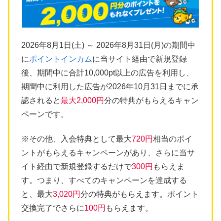
2026年8月1日(土) ～ 2026年8月31日(月)の期間中
に
ポイントインカム
に当サイト経由で新規登録
後、期間中に合計10,000pt以上の広告を利用し、
期間中に利用した広告が2026年10月31日までに承
認されると
最大2,000円
分の特典がもらえるキャン
ペーンです。
※その他、入会特典として最大
720円
相当のポイ
ントがもらえるキャンペーンがあり、さらに当サ
イト経由で新規登録するだけで
300円
もらえま
す。つまり、すべてのキャンペーンを達成する
と、最大
3,020円
分の特典がもらえます。ポイント
交換完了でさらに
100円
もらえます。