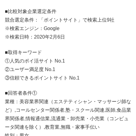
■比較対象企業選定条件
競合選定条件：「ポイントサイト」で検索上位9社
※検索エンジン：Google
※検索日時：2020年2月6日
■取得キーワード
①人気のポイ活サイト No.1
②ユーザー満足度 No.1
③信頼できるポイントサイト No.1
■回答者条件①
業種：美容業界関連（エステティシャン・マッサージ師な
ど）,コールセンター関係者,塾・スクール関連,医師,食品業
界関係者,情報通信業,流通業・卸売業・小売業（コンピュ
ータ関連を除く）,教育業,無職・家事手伝い
性別：男女