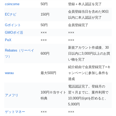
coincome
50円
登録＋本人認証を完了
会員登録当日を含めた90日
ECナビ
150円
以内に本人認証が完了
Gポイント
50円
会員登録完了
GMOポイ活
×××
×××
PeX
×××
×××
新規アカウント作成後、30
Rebates（リーベイ
600円
日以内に3,000円以上のお買
ツ）
い物を完了
紹介経由で会員登録完了+キ
warau
最大500円
ャンペーンに参加し条件を
達成
電話認証完了。登録月の
100円※当サイト
翌々月までに、案件利用で
アメフリ
特典
10,000円分ptを貯めると、
5,000円
ゲットマネー
×××
×××