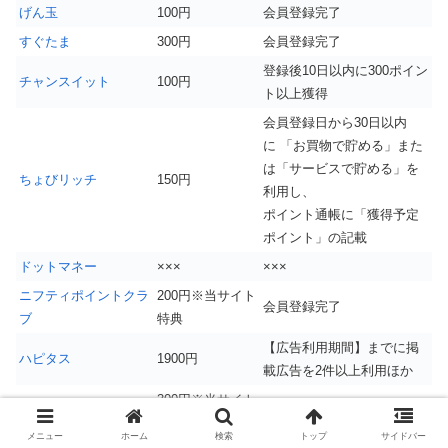
げん玉
100円
会員登録完了
すぐたま
300円
会員登録完了
登録後10日以内に300ポイン
チャンスイット
100円
ト以上獲得
会員登録日から30日以内
に 「お買物で貯める」また
は「サービスで貯める」を
ちょびリッチ
150円
利用し、
ポイント通帳に「獲得予定
ポイント」の記載
ドットマネー
×××
×××
ニフティポイントクラ
200円※当サイト
会員登録完了
ブ
特典
【広告利用期間】までに掲
ハピタス
1900円
載広告を2件以上利用ほか
300円※当サイト
ポイントインカム
会員登録完了
特典
メニュー
ホーム
検索
トップ
サイドバー