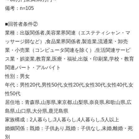
備考：n=105
■回答者条件②
業種：出版関係者,美容業界関連（エステティシャン・マ
ッサージ師など）,食品業界関係者,製造業,流通業・卸売
業・小売業（コンピュータ関連を除く）,生活関連サービ
ス業・娯楽業,教育業,医療・福祉,出版・印刷業,学校・教育
関連,パート・アルバイト
性別：男女
年代：男性20代,男性50代,女性20代,女性30代,女性40代,女
性50代
居住地：青森県,山形県,東京都,山梨県,奈良県,和歌山県,広
島県,山口県,大分県,鹿児島県
家族構成：2人暮らし,3人暮らし,4人暮らし,5人以上
婚姻関係：既婚：子供あり,既婚：子供なし,未婚,離婚・死
別