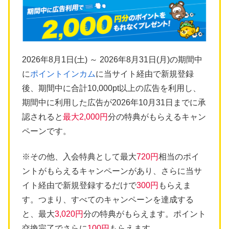
2026年8月1日(土) ～ 2026年8月31日(月)の期間中
に
ポイントインカム
に当サイト経由で新規登録
後、期間中に合計10,000pt以上の広告を利用し、
期間中に利用した広告が2026年10月31日までに承
認されると
最大2,000円
分の特典がもらえるキャン
ペーンです。
※その他、入会特典として最大
720円
相当のポイ
ントがもらえるキャンペーンがあり、さらに当サ
イト経由で新規登録するだけで
300円
もらえま
す。つまり、すべてのキャンペーンを達成する
と、最大
3,020円
分の特典がもらえます。ポイント
交換完了でさらに
100円
もらえます。